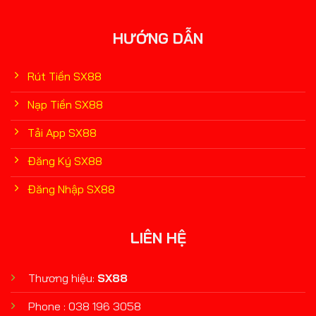
HƯỚNG DẪN
Rút Tiền SX88
Khám phá kho game giải trí cực khủng tại SX88
Nạp Tiền SX88
⭐ Đặt cược trực tiếp cho bóng đá, đua xe F1, khúc
Tải App SX88
côn cầu,…
⭐ SABA, CMD, UG, SBO, CR, IM mang
Thể
đến đa dạng sự kiện được phát sóng trực tiếp mỗi
thao
Đăng Ký SX88
ngày
⭐ Có thể nhận được mức kèo chấp tốt nhất
nhì thị trường
Đăng Nhập SX88
⭐ Có thể giao lưu cùng dàn dealer thật
⭐ Đa dạng
Casino
trò chơi như Baccarat, Xì dách, Rồng hổ, Tài xỉu,…
⭐ Dễ dàng đặt cược với nhiều mức tiền khác nhau
LIÊN HỆ
⭐ Nhận miễn phí vật phẩm khi tham gia bắn cá
⭐
Có thể trải nghiệm game hot như Câu cá vàng,
Bắn cá
Bậc thầy bắt bọ, Thuyền trưởng đánh cá, Câu cá
Thương hiệu:
SX88
thư giãn,…
⭐ Săn hũ và voss để có cơ hội nhận
thưởng gấp 1.000x
Phone : 038 196 3058