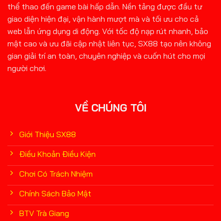
SX88
hiện đang cung cấp 8 danh mục sản phẩm
thể thao đến game bài hấp dẫn. Nền tảng được đầu tư
chính bao gồm thể thao, live casino, bắn cá, xổ số,
giao diện hiện đại, vận hành mượt mà và tối ưu cho cả
game bài, nổ hũ, esports, đá gà. Bạn có thể bắt đầu
web lẫn ứng dụng di động. Với tốc độ nạp rút nhanh, bảo
đặt cược chỉ từ 1K đồng thời, nhận thưởng gấp x5 lần
mật cao và ưu đãi cập nhật liên tục, SX88 tạo nên không
khi chiến thắng. Tất cả những trò chơi tại trang chủ
gian giải trí an toàn, chuyên nghiệp và cuốn hút cho mọi
đều được cập nhật bởi JDB, KA, MG, FC, YB, Askme,…
người chơi.
4 sảnh trò chơi được yêu thích nhất tại SX88
Tại
SX88
, bạn có thể nhận thưởng từ 4 sảnh trò chơi
VỀ CHÚNG TÔI
được nhiều người yêu thích nhất bao gồm thể thao,
slot game, casino và bắn cá. Mỗi sảnh có hơn 5+ NPH
Giới Thiệu SX88
game khác nhau cho bạn thoải mái lựa chọn, đổi mới
giải trí mỗi ngày.
Điều Khoản Điều Kiện
Chơi Có Trách Nhiệm
Chính Sách Bảo Mật
BTV Trà Giang