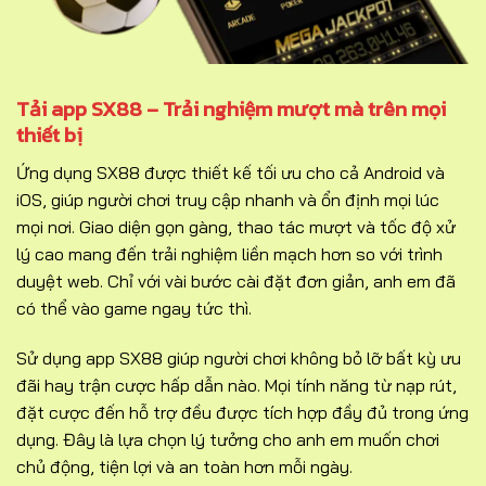
Kiểm định trò chơi định kỳ theo tiêu chuẩn GLI
Song song với tính pháp lý, SX88 đặc biệt chú trọng
đến chất lượng và độ công bằng của trò chơi. Toàn bộ
Tải app SX88 – Trải nghiệm mượt mà trên mọi
game trên nền tảng đều được
kiểm định định kỳ
thiết bị
theo tiêu chuẩn GLI
, nhằm đảm bảo kết quả minh
bạch trước khi cung cấp đến người chơi.
Ứng dụng SX88 được thiết kế tối ưu cho cả Android và
iOS, giúp người chơi truy cập nhanh và ổn định mọi lúc
Quy trình giám sát liên tục giúp SX88 kịp thời phát
mọi nơi. Giao diện gọn gàng, thao tác mượt và tốc độ xử
hiện và xử lý các lỗi phát sinh, duy trì trải nghiệm ổn
lý cao mang đến trải nghiệm liền mạch hơn so với trình
định ngay cả trong giờ cao điểm. Nhà cái lưu trữ đầy
duyệt web. Chỉ với vài bước cài đặt đơn giản, anh em đã
đủ chứng nhận kiểm định từ GLI để sẵn sàng đối chiếu
có thể vào game ngay tức thì.
khi cần thiết, qua đó củng cố niềm tin và uy tín thương
hiệu trong suốt quá trình hoạt động.
Sử dụng app SX88 giúp người chơi không bỏ lỡ bất kỳ ưu
đãi hay trận cược hấp dẫn nào. Mọi tính năng từ nạp rút,
Các hạng mục kiểm định theo chuẩn GLI bao gồm:
đặt cược đến hỗ trợ đều được tích hợp đầy đủ trong ứng
dụng. Đây là lựa chọn lý tưởng cho anh em muốn chơi
Kiểm tra tỷ lệ trả thưởng (RTP) của từng trò chơi
chủ động, tiện lợi và an toàn hơn mỗi ngày.
slot và casino.