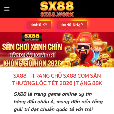
ĐĂNG KÝ
ĐĂNG NHẬP
SX88 - TRANG CHỦ SX88.COM SĂN
THƯỞNG LỘC TẾT 2026 | TẶNG 88K
SX88 là trang game online uy tín
hàng đầu châu Á, mang đến nền tảng
giải trí đạt chuẩn quốc tế với trải