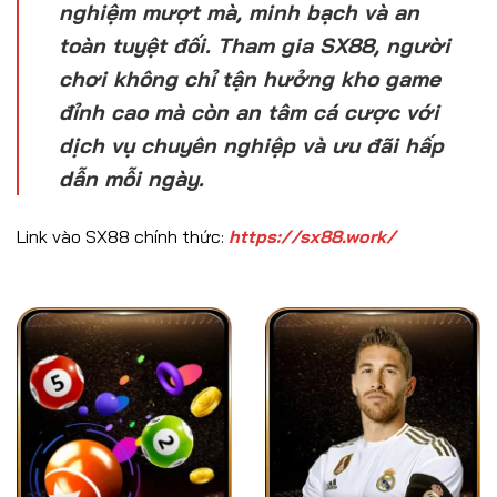
nghiệm mượt mà, minh bạch và an
toàn tuyệt đối. Tham gia SX88, người
chơi không chỉ tận hưởng kho game
đỉnh cao mà còn an tâm cá cược với
dịch vụ chuyên nghiệp và ưu đãi hấp
dẫn mỗi ngày.
Link vào SX88 chính thức:
https://sx88.work/