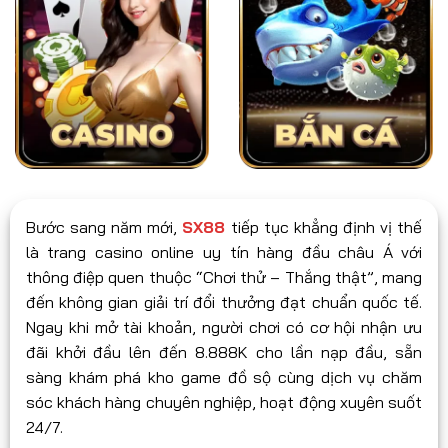
Bước sang năm mới,
SX88
tiếp tục khẳng định vị thế
là trang casino online uy tín hàng đầu châu Á với
thông điệp quen thuộc
“Chơi thử – Thắng thật”
, mang
đến không gian giải trí đổi thưởng đạt chuẩn quốc tế.
Ngay khi mở tài khoản, người chơi có cơ hội nhận ưu
đãi khởi đầu lên đến
8.888K cho lần nạp đầu
, sẵn
sàng khám phá kho game đồ sộ cùng dịch vụ chăm
sóc khách hàng chuyên nghiệp, hoạt động xuyên suốt
24/7.