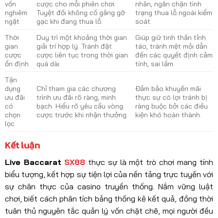
vốn
cược cho mỗi phiên chơi.
nhân, ngăn chặn tình
nghiêm
Tuyệt đối không cố gắng gỡ
trạng thua lỗ ngoài kiểm
ngặt
gạc khi đang thua lỗ.
soát.
Thời
Duy trì một khoảng thời gian
Giúp giữ tinh thần tỉnh
gian
giải trí hợp lý. Tránh đặt
táo, tránh mệt mỏi dẫn
cược
cược liên tục trong thời gian
đến các quyết định cảm
ổn định
quá dài.
tính, sai lầm.
Tận
dụng
Chỉ tham gia các chương
Đảm bảo khuyến mãi
ưu đãi
trình ưu đãi rõ ràng, minh
thực sự có lợi tránh bị
có
bạch. Hiểu rõ yêu cầu vòng
ràng buộc bởi các điều
chọn
cược trước khi nhận thưởng.
kiện khó hoàn thành.
lọc
Kết luận
Live Baccarat
SX88
thực sự là một trò chơi mang tính
biểu tượng, kết hợp sự tiện lợi của nền tảng trực tuyến với
sự chân thực của casino truyền thống. Nắm vững luật
chơi, biết cách phân tích bảng thống kê kết quả, đồng thời
tuân thủ nguyên tắc quản lý vốn chặt chẽ, mọi người đều