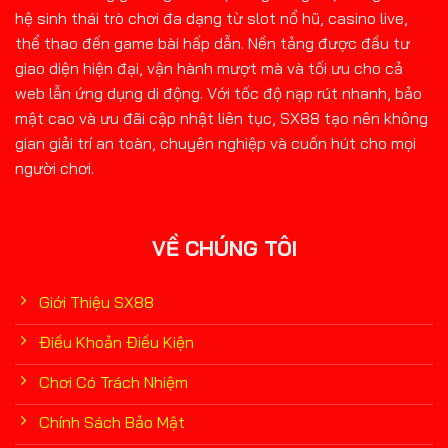
hệ sinh thái trò chơi đa dạng từ slot nổ hũ, casino live,
thể thao đến game bài hấp dẫn. Nền tảng được đầu tư
giao diện hiện đại, vận hành mượt mà và tối ưu cho cả
web lẫn ứng dụng di động. Với tốc độ nạp rút nhanh, bảo
mật cao và ưu đãi cập nhật liên tục, SX88 tạo nên không
gian giải trí an toàn, chuyên nghiệp và cuốn hút cho mọi
người chơi.
VỀ CHÚNG TÔI
Giới Thiệu SX88
Điều Khoản Điều Kiện
Chơi Có Trách Nhiệm
Chính Sách Bảo Mật