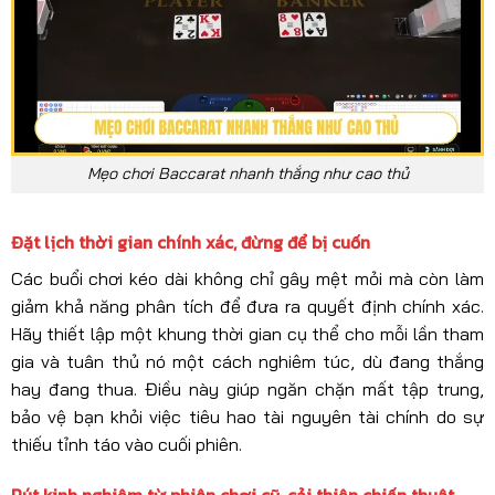
Mẹo chơi Baccarat nhanh thắng như cao thủ
Đặt lịch thời gian chính xác, đừng để bị cuốn
Các buổi chơi kéo dài không chỉ gây mệt mỏi mà còn làm
giảm khả năng phân tích để đưa ra quyết định chính xác.
Hãy thiết lập một khung thời gian cụ thể cho mỗi lần tham
gia và tuân thủ nó một cách nghiêm túc, dù đang thắng
hay đang thua. Điều này giúp ngăn chặn mất tập trung,
bảo vệ bạn khỏi việc tiêu hao tài nguyên tài chính do sự
thiếu tỉnh táo vào cuối phiên.
Rút kinh nghiệm từ phiên chơi cũ, cải thiện chiến thuật