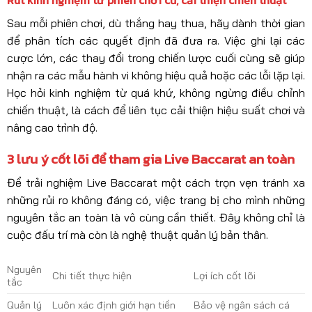
Sau mỗi phiên chơi, dù thắng hay thua, hãy dành thời gian
để phân tích các quyết định đã đưa ra. Việc ghi lại các
cược lớn, các thay đổi trong chiến lược cuối cùng sẽ giúp
nhận ra các mẫu hành vi không hiệu quả hoặc các lỗi lặp lại.
Học hỏi kinh nghiệm từ quá khứ, không ngừng điều chỉnh
chiến thuật, là cách để liên tục cải thiện hiệu suất chơi và
nâng cao trình độ.
3 lưu ý cốt lõi để tham gia Live Baccarat an toàn
Để trải nghiệm Live Baccarat một cách trọn vẹn tránh xa
những rủi ro không đáng có, việc trang bị cho mình những
nguyên tắc an toàn là vô cùng cần thiết. Đây không chỉ là
cuộc đấu trí mà còn là nghệ thuật quản lý bản thân.
Nguyên
Chi tiết thực hiện
Lợi ích cốt lõi
tắc
Quản lý
Luôn xác định giới hạn tiền
Bảo vệ ngân sách cá